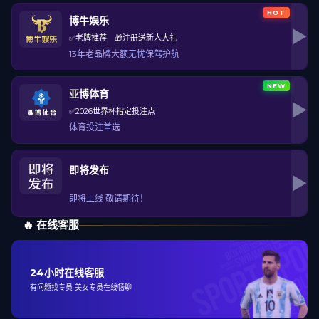
HOT
博牛娱乐
▶
✅老牌推荐 
🎁注册送新人大礼
13年老品牌大额无忧保驾护航
NEW
亚博体育
▶
✅2026世界杯指定投注点
体育投注首选
即将发布
▶
即将上线 敬请期待！
🔥 在线客服
24小时在线客服
有问题找专员 美女专员在线畅聊